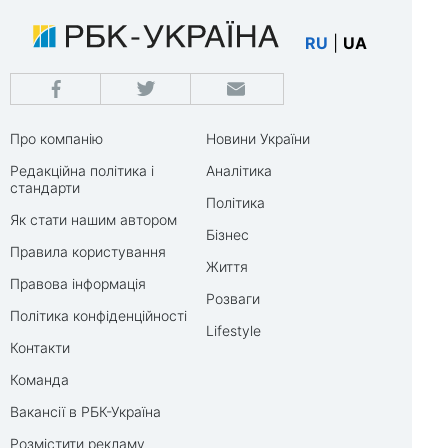
RU
|
UA
Про компанію
Новини України
Редакційна політика і
Аналітика
стандарти
Політика
Як стати нашим автором
Бізнес
Правила користування
Життя
Правова інформація
Розваги
Політика конфіденційності
Lifestyle
Контакти
Команда
Вакансії в РБК-Україна
Розмістити рекламу