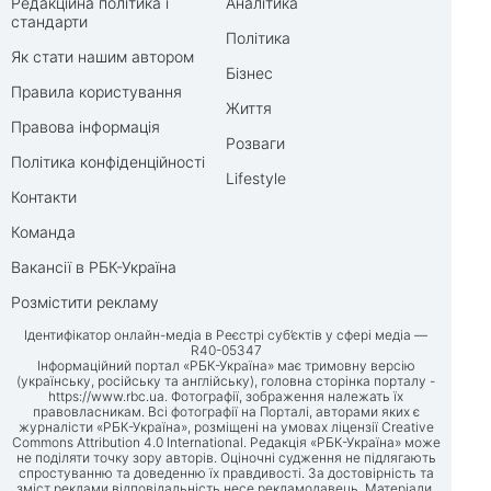
Редакційна політика і
Аналітика
стандарти
Політика
Як стати нашим автором
Бізнес
Правила користування
Життя
Правова інформація
Розваги
Політика конфіденційності
Lifestyle
Контакти
Команда
Вакансії в РБК-Україна
Розмістити рекламу
Ідентифікатор онлайн-медіа в Реєстрі суб’єктів у сфері медіа —
R40-05347
Інформаційний портал «РБК-Україна» має тримовну версію
(українську, російську та англійську), головна сторінка порталу -
https://www.rbc.ua
. Фотографії, зображення належать їх
правовласникам. Всі фотографії на Порталі, авторами яких є
журналісти «РБК-Україна», розміщені на умовах ліцензії Creative
Commons Attribution 4.0 International. Редакція «РБК-Україна» може
не поділяти точку зору авторів. Оціночні судження не підлягають
спростуванню та доведенню їх правдивості. За достовірність та
зміст реклами відповідальність несе рекламодавець. Матеріали,