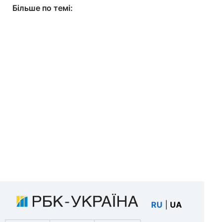
Більше по темі:
RU
|
UA