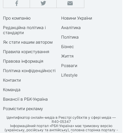
Про компанію
Новини України
Редакційна політика і
Аналітика
стандарти
Політика
Як стати нашим автором
Бізнес
Правила користування
Життя
Правова інформація
Розваги
Політика конфіденційності
Lifestyle
Контакти
Команда
Вакансії в РБК-Україна
Розмістити рекламу
Ідентифікатор онлайн-медіа в Реєстрі суб’єктів у сфері медіа —
R40-05347
Інформаційний портал «РБК-Україна» має тримовну версію
(українську, російську та англійську), головна сторінка порталу -