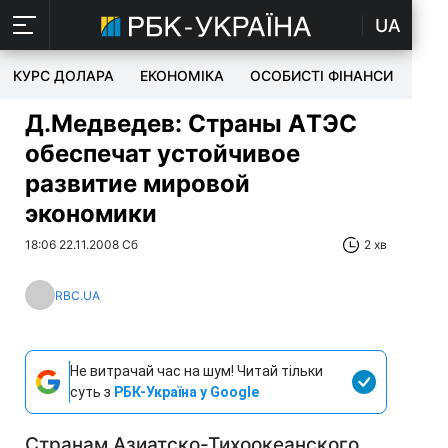
UA
КУРС ДОЛАРА
ЕКОНОМІКА
ОСОБИСТІ ФІНАНСИ
TEC
Д.Медведев: Страны АTЭC
обеспечат устойчивое
развитие мировой
экономики
18:06 22.11.2008 Сб
2 хв
RBC.UA
Не витрачай час на шум! Читай тільки
суть з
РБК-Україна у Google
Странам Азиатско-Тихоокеанского