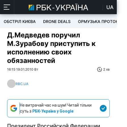
UA
ОБСТРІЛ КИЄВА
DRONE DEALS
ОРМУЗЬКА ПРОТОКА
Д.Медведев поручил
М.Зурабову приступить к
исполнению своих
обязанностей
16:15 19.01.2010 Вт
2 хв
RBC.UA
Не витрачай час на шум! Читай тільки
суть з
РБК-Україна у Google
Президент Российской Федерации