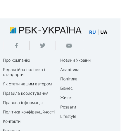
RU
|
UA
Про компанію
Новини України
Редакційна політика і
Аналітика
стандарти
Політика
Як стати нашим автором
Бізнес
Правила користування
Життя
Правова інформація
Розваги
Політика конфіденційності
Lifestyle
Контакти
Команда