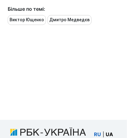
Більше по темі:
Виктор Ющенко
Дмитро Медведєв
RU
|
UA