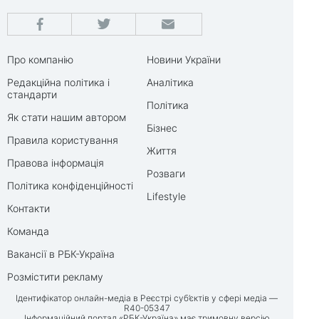
Про компанію
Новини України
Редакційна політика і
Аналітика
стандарти
Політика
Як стати нашим автором
Бізнес
Правила користування
Життя
Правова інформація
Розваги
Політика конфіденційності
Lifestyle
Контакти
Команда
Вакансії в РБК-Україна
Розмістити рекламу
Ідентифікатор онлайн-медіа в Реєстрі суб’єктів у сфері медіа —
R40-05347
Інформаційний портал «РБК-Україна» має тримовну версію