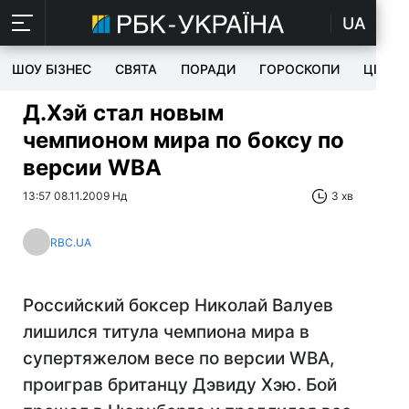
UA
ШОУ БІЗНЕС
СВЯТА
ПОРАДИ
ГОРОСКОПИ
ЦІКАВ
Д.Хэй стал новым
чемпионом мира по боксу по
версии WBA
13:57 08.11.2009 Нд
3 хв
RBC.UA
Российский боксер Николай Валуев
лишился титула чемпиона мира в
супертяжелом весе по версии WBA,
проиграв британцу Дэвиду Хэю. Бой