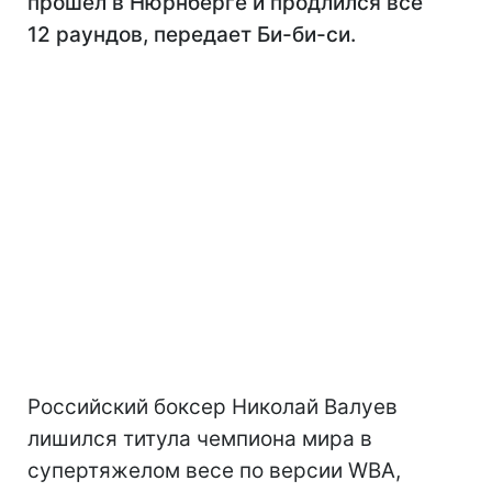
прошел в Нюрнберге и продлился все
12 раундов, передает Би-би-си.
Российский боксер Николай Валуев
лишился титула чемпиона мира в
супертяжелом весе по версии WBA,