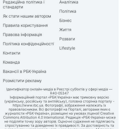
Редакційна політика і
Аналітика
стандарти
Політика
Як стати нашим автором
Бізнес
Правила користування
Життя
Правова інформація
Розваги
Політика конфіденційності
Lifestyle
Контакти
Команда
Вакансії в РБК-Україна
Розмістити рекламу
Ідентифікатор онлайн-медіа в Реєстрі суб’єктів у сфері медіа —
R40-05347
Інформаційний портал «РБК-Україна» має тримовну версію
(українську, російську та англійську), головна сторінка порталу -
https://www.rbc.ua
. Фотографії, зображення належать їх
правовласникам. Всі фотографії на Порталі, авторами яких є
журналісти «РБК-Україна», розміщені на умовах ліцензії Creative
Commons Attribution 4.0 International. Редакція «РБК-Україна» може
не поділяти точку зору авторів. Оціночні судження не підлягають
спростуванню та доведенню їх правдивості. За достовірність та