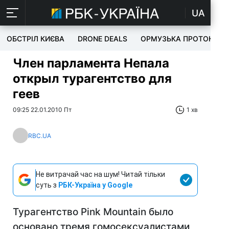
UA
ОБСТРІЛ КИЄВА
DRONE DEALS
ОРМУЗЬКА ПРОТОКА
Член парламента Непала
открыл турагентство для
геев
09:25 22.01.2010 Пт
1 хв
RBC.UA
Не витрачай час на шум! Читай тільки
суть з
РБК-Україна у Google
Турагентство Pink Mountain было
основано тремя гомосексуалистами