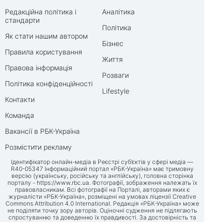
Редакційна політика і
Аналітика
стандарти
Політика
Як стати нашим автором
Бізнес
Правила користування
Життя
Правова інформація
Розваги
Політика конфіденційності
Lifestyle
Контакти
Команда
Вакансії в РБК-Україна
Розмістити рекламу
Ідентифікатор онлайн-медіа в Реєстрі суб’єктів у сфері медіа —
R40-05347 Інформаційний портал «РБК-Україна» має тримовну
версію (українську, російську та англійську), головна сторінка
порталу -
https://www.rbc.ua
. Фотографії, зображення належать їх
правовласникам. Всі фотографії на Порталі, авторами яких є
журналісти «РБК-Україна», розміщені на умовах ліцензії Creative
Commons Attribution 4.0 International. Редакція «РБК-Україна» може
не поділяти точку зору авторів. Оціночні судження не підлягають
спростуванню та доведенню їх правдивості. За достовірність та