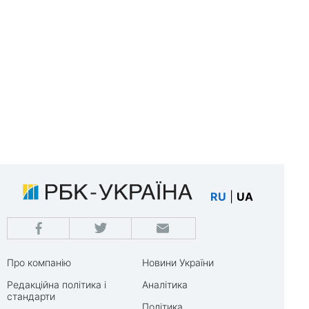
RU
|
UA
Про компанію
Новини України
Редакційна політика і
Аналітика
стандарти
Політика