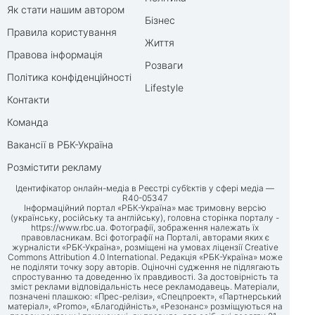
Як стати нашим автором
Бізнес
Правила користування
Життя
Правова інформація
Розваги
Політика конфіденційності
Lifestyle
Контакти
Команда
Вакансії в РБК-Україна
Розмістити рекламу
Ідентифікатор онлайн-медіа в Реєстрі суб’єктів у сфері медіа —
R40-05347
Інформаційний портал «РБК-Україна» має тримовну версію
(українську, російську та англійську), головна сторінка порталу -
https://www.rbc.ua
. Фотографії, зображення належать їх
правовласникам. Всі фотографії на Порталі, авторами яких є
журналісти «РБК-Україна», розміщені на умовах ліцензії Creative
Commons Attribution 4.0 International. Редакція «РБК-Україна» може
не поділяти точку зору авторів. Оціночні судження не підлягають
спростуванню та доведенню їх правдивості. За достовірність та
зміст реклами відповідальність несе рекламодавець. Матеріали,
позначені плашкою: «Прес-релізи», «Спецпроект», «Партнерський
матеріал», «Promo», «Благодійність», «Резонанс» розміщуються на