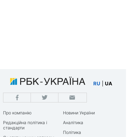
RU
|
UA
Про компанію
Новини України
Редакційна політика і
Аналітика
стандарти
Політика