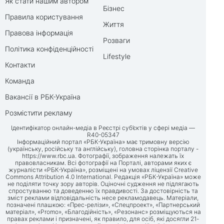
Як стати нашим автором
Бізнес
Правила користування
Життя
Правова інформація
Розваги
Політика конфіденційності
Lifestyle
Контакти
Команда
Вакансії в РБК-Україна
Розмістити рекламу
Ідентифікатор онлайн-медіа в Реєстрі суб’єктів у сфері медіа —
R40-05347
Інформаційний портал «РБК-Україна» має тримовну версію
(українську, російську та англійську), головна сторінка порталу -
https://www.rbc.ua
. Фотографії, зображення належать їх
правовласникам. Всі фотографії на Порталі, авторами яких є
журналісти «РБК-Україна», розміщені на умовах ліцензії Creative
Commons Attribution 4.0 International. Редакція «РБК-Україна» може
не поділяти точку зору авторів. Оціночні судження не підлягають
спростуванню та доведенню їх правдивості. За достовірність та
зміст реклами відповідальність несе рекламодавець. Матеріали,
позначені плашкою: «Прес-релізи», «Спецпроект», «Партнерський
матеріал», «Promo», «Благодійність», «Резонанс» розміщуються на
правах реклами і призначені, як правило, для осіб, які досягли 21-