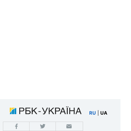
RU
|
UA