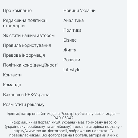
Про компанію
Новини України
Редакційна політика і
Аналітика
стандарти
Політика
Як стати нашим автором
Бізнес
Правила користування
Життя
Правова інформація
Розваги
Політика конфіденційності
Lifestyle
Контакти
Команда
Вакансії в РБК-Україна
Розмістити рекламу
Ідентифікатор онлайн-медіа в Реєстрі суб’єктів у сфері медіа —
R40-05347
Інформаційний портал «РБК-Україна» має тримовну версію
(українську, російську та англійську), головна сторінка порталу -
https://www.rbc.ua
. Фотографії, зображення належать їх
правовласникам. Всі фотографії на Порталі, авторами яких є