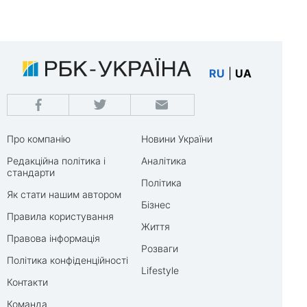
RU
|
UA
Про компанію
Новини України
Редакційна політика і
Аналітика
стандарти
Політика
Як стати нашим автором
Бізнес
Правила користування
Життя
Правова інформація
Розваги
Політика конфіденційності
Lifestyle
Контакти
Команда