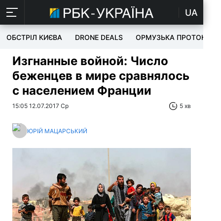
UA
ОБСТРІЛ КИЄВА
DRONE DEALS
ОРМУЗЬКА ПРОТОКА
Изгнанные войной:
Число
беженцев в мире сравнялось
с населением Франции
15:05 12.07.2017 Ср
5 хв
ЮРІЙ МАЦАРСЬКИЙ