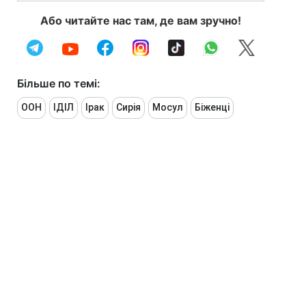
Або читайте нас там, де вам зручно!
Більше по темі:
ООН
ІДІЛ
Ірак
Сирія
Мосул
Біженці