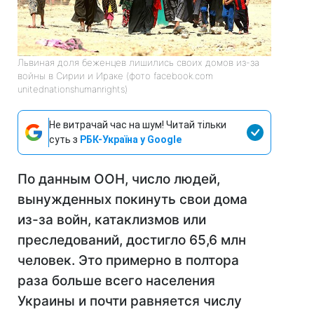
Львиная доля беженцев лишились своих домов из-за
войны в Сирии и Ираке (фото facebook.com
unitednationshumanrights)
Не витрачай час на шум! Читай тільки
суть з
РБК-Україна у Google
По данным ООН, число людей,
вынужденных покинуть свои дома
из-за войн, катаклизмов или
преследований, достигло 65,6 млн
человек. Это примерно в полтора
раза больше всего населения
Украины и почти равняется числу