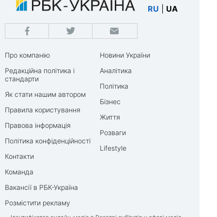
RU
|
UA
Про компанію
Новини України
Редакційна політика і
Аналітика
стандарти
Політика
Як стати нашим автором
Бізнес
Правила користування
Життя
Правова інформація
Розваги
Політика конфіденційності
Lifestyle
Контакти
Команда
Вакансії в РБК-Україна
Розмістити рекламу