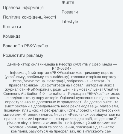
Життя
Правова інформація
Розваги
Політика конфіденційності
Lifestyle
Контакти
Команда
Вакансії в РБК-Україна
Розмістити рекламу
Ідентифікатор онлайн-медіа в Реєстрі суб’єктів у сфері медіа —
R40-05347
Інформаційний портал «РБК-Україна» має тримовну версію
(українську, російську та англійську), головна сторінка порталу -
https://www.rbc.ua
. Фотографії, зображення належать їх
правовласникам. Всі фотографії на Порталі, авторами яких є
журналісти «РБК-Україна», розміщені на умовах ліцензії Creative
Commons Attribution 4.0 International. Редакція «РБК-Україна» може
не поділяти точку зору авторів. Оціночні судження не підлягають
спростуванню та доведенню їх правдивості. За достовірність та
зміст реклами відповідальність несе рекламодавець. Матеріали,
позначені плашкою: «Прес-релізи», «Спецпроект», «Партнерський
матеріал», «Promo», «Благодійність», «Резонанс» розміщуються на
правах реклами і призначені, як правило, для осіб, які досягли 21-
річного віку. «Новини компанії» - це інформаційний формат, що
охоплює новини, події та оголошення, пов'язані з діяльністю
компаній, базуються на пресрелізах, які випускають самі