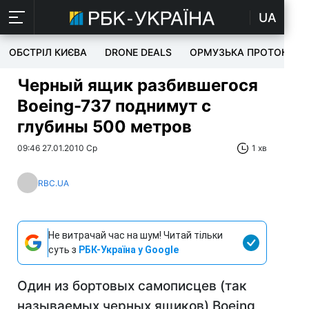
UA
ОБСТРІЛ КИЄВА
DRONE DEALS
ОРМУЗЬКА ПРОТОКА
Черный ящик разбившегося
Boeing-737 поднимут с
глубины 500 метров
09:46 27.01.2010 Ср
1 хв
RBC.UA
Не витрачай час на шум! Читай тільки
суть з
РБК-Україна у Google
Один из бортовых самописцев (так
называемых черных ящиков) Boeing