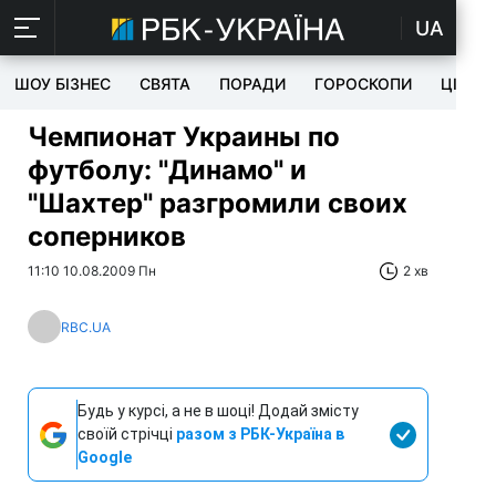
UA
ШОУ БІЗНЕС
СВЯТА
ПОРАДИ
ГОРОСКОПИ
ЦІКАВ
Чемпионат Украины по
футболу: "Динамо" и
"Шахтер" разгромили своих
соперников
11:10 10.08.2009 Пн
2 хв
RBC.UA
Будь у курсі, а не в шоці! Додай змісту
своїй стрічці
разом з РБК-Україна в
Google