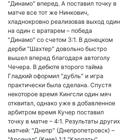
"Динамо" вперед. А поставил точку в
матче все тот же Нинкович,
хладнокровно реализовав выход один
на один с вратарем – победа
"Динамо" со счетом 3:1. В донецком
дерби "Шахтер" довольно быстро
вышел вперед благодаря автоголу
Чечера. В дебюте второго тайма
Гладкий оформил "дубль" и игра
практически была сделана. Спустя
некоторое время Кингсли один мяч
отквитал, однако уже в добавленное
арбитром время Кучер поставил
точку в матче – 4:1. Результаты других
матчей: "Днепр" (Днепропетровск) –
"Арсенал" (Киев) 1:1 "Карпаты"