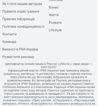
Як стати нашим автором
Бізнес
Правила користування
Життя
Правова інформація
Розваги
Політика конфіденційності
Lifestyle
Контакти
Команда
Вакансії в РБК-Україна
Розмістити рекламу
Ідентифікатор онлайн-медіа в Реєстрі суб’єктів у сфері медіа —
R40-05347
Інформаційний портал «РБК-Україна» має тримовну версію
(українську, російську та англійську), головна сторінка порталу -
https://www.rbc.ua
. Фотографії, зображення належать їх
правовласникам. Всі фотографії на Порталі, авторами яких є
журналісти «РБК-Україна», розміщені на умовах ліцензії Creative
Commons Attribution 4.0 International. Редакція «РБК-Україна» може
не поділяти точку зору авторів. Оціночні судження не підлягають
спростуванню та доведенню їх правдивості. За достовірність та
зміст реклами відповідальність несе рекламодавець. Матеріали,
позначені плашкою: «Прес-релізи», «Спецпроект», «Партнерський
матеріал», «Promo», «Благодійність», «Резонанс» розміщуються на