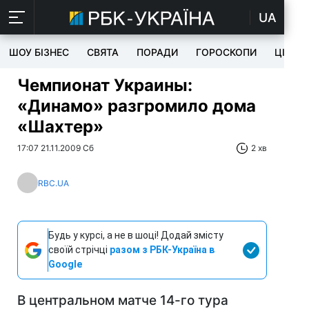
UA
ШОУ БІЗНЕС
СВЯТА
ПОРАДИ
ГОРОСКОПИ
ЦІКАВ
Чемпионат Украины:
«Динамо» разгромило дома
«Шахтер»
17:07 21.11.2009 Сб
2 хв
RBC.UA
Будь у курсі, а не в шоці! Додай змісту
своїй стрічці
разом з РБК-Україна в
Google
В центральном матче 14-го тура