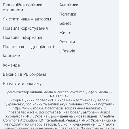
Редакційна політика і
Аналітика
стандарти
Політика
Як стати нашим автором
Бізнес
Правила користування
Життя
Правова інформація
Розваги
Політика конфіденційності
Lifestyle
Контакти
Команда
Вакансії в РБК-Україна
Розмістити рекламу
Ідентифікатор онлайн-медіа в Реєстрі суб’єктів у сфері медіа —
R40-05347
Інформаційний портал «РБК-Україна» має тримовну версію
(українську, російську та англійську), головна сторінка порталу -
https://www.rbc.ua
. Фотографії, зображення належать їх
правовласникам. Всі фотографії на Порталі, авторами яких є
журналісти «РБК-Україна», розміщені на умовах ліцензії Creative
Commons Attribution 4.0 International. Редакція «РБК-Україна» може
не поділяти точку зору авторів. Оціночні судження не підлягають
спростуванню та доведенню їх правдивості. За достовірність та