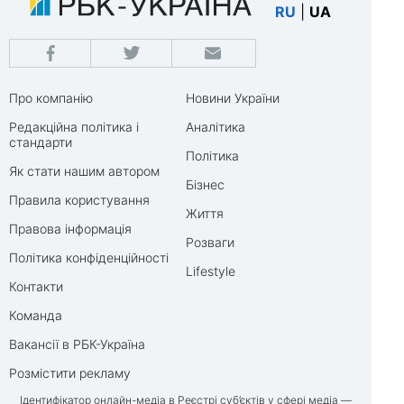
RU
|
UA
Про компанію
Новини України
Редакційна політика і
Аналітика
стандарти
Політика
Як стати нашим автором
Бізнес
Правила користування
Життя
Правова інформація
Розваги
Політика конфіденційності
Lifestyle
Контакти
Команда
Вакансії в РБК-Україна
Розмістити рекламу
Ідентифікатор онлайн-медіа в Реєстрі суб’єктів у сфері медіа —