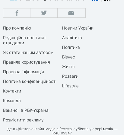
Про компанію
Новини України
Редакційна політика і
Аналітика
стандарти
Політика
Як стати нашим автором
Бізнес
Правила користування
Життя
Правова інформація
Розваги
Політика конфіденційності
Lifestyle
Контакти
Команда
Вакансії в РБК-Україна
Розмістити рекламу
Ідентифікатор онлайн-медіа в Реєстрі суб’єктів у сфері медіа —
R40-05347