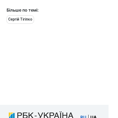
Більше по темі:
Сергій Тігіпко
RU
|
UA