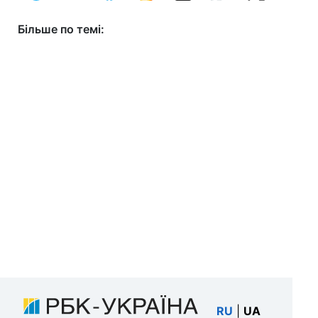
Більше по темі:
RU
|
UA