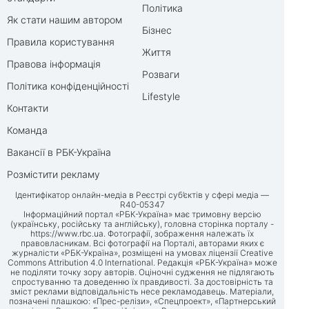
Політика
Як стати нашим автором
Бізнес
Правила користування
Життя
Правова інформація
Розваги
Політика конфіденційності
Lifestyle
Контакти
Команда
Вакансії в РБК-Україна
Розмістити рекламу
Ідентифікатор онлайн-медіа в Реєстрі суб’єктів у сфері медіа —
R40-05347
Інформаційний портал «РБК-Україна» має тримовну версію
(українську, російську та англійську), головна сторінка порталу -
https://www.rbc.ua
. Фотографії, зображення належать їх
правовласникам. Всі фотографії на Порталі, авторами яких є
журналісти «РБК-Україна», розміщені на умовах ліцензії Creative
Commons Attribution 4.0 International. Редакція «РБК-Україна» може
не поділяти точку зору авторів. Оціночні судження не підлягають
спростуванню та доведенню їх правдивості. За достовірність та
зміст реклами відповідальність несе рекламодавець. Матеріали,
позначені плашкою: «Прес-релізи», «Спецпроект», «Партнерський