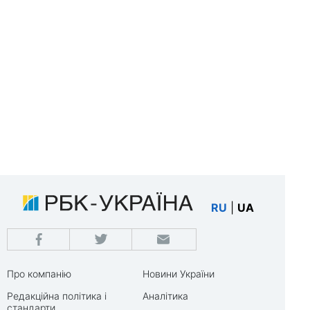
RU
|
UA
Про компанію
Новини України
Редакційна політика і
Аналітика
стандарти