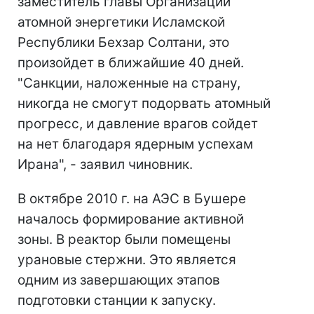
заместитель главы Организации
атомной энергетики Исламской
Республики Бехзар Солтани, это
произойдет в ближайшие 40 дней.
"Санкции, наложенные на страну,
никогда не смогут подорвать атомный
прогресс, и давление врагов сойдет
на нет благодаря ядерным успехам
Ирана", - заявил чиновник.
В октябре 2010 г. на АЭС в Бушере
началось формирование активной
зоны. В реактор были помещены
урановые стержни. Это является
одним из завершающих этапов
подготовки станции к запуску.