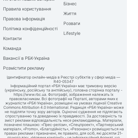
Бізнес
Правила користування
Життя
Правова інформація
Розваги
Політика конфіденційності
Lifestyle
Контакти
Команда
Вакансії в РБК-Україна
Розмістити рекламу
Ідентифікатор онлайн-медіа в Реєстрі суб’єктів у сфері медіа —
R40-05347
Інформаційний портал «РБК-Україна» має тримовну версію
(українську, російську та англійську), головна сторінка порталу -
https://www.rbc.ua
. Фотографії, зображення належать їх
правовласникам. Всі фотографії на Порталі, авторами яких є
журналісти «РБК-Україна», розміщені на умовах ліцензії Creative
Commons Attribution 4.0 International. Редакція «РБК-Україна» може
не поділяти точку зору авторів. Оціночні судження не підлягають
спростуванню та доведенню їх правдивості. За достовірність та
зміст реклами відповідальність несе рекламодавець. Матеріали,
позначені плашкою: «Прес-релізи», «Спецпроект», «Партнерський
матеріал», «Promo», «Благодійність», «Резонанс» розміщуються на
правах реклами і призначені, як правило, для осіб, які досягли 21-
річного віку. «Новини компанії» - це інформаційний формат, що