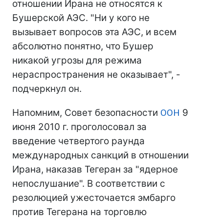
отношении Ирана не относятся к
Бушерской АЭС. "Ни у кого не
вызывает вопросов эта АЭС, и всем
абсолютно понятно, что Бушер
никакой угрозы для режима
нераспространения не оказывает", -
подчеркнул он.
Напомним, Совет безопасности
ООН
9
июня 2010 г. проголосовал за
введение четвертого раунда
международных санкций в отношении
Ирана, наказав Тегеран за "ядерное
непослушание". В соответствии с
резолюцией ужесточается эмбарго
против Тегерана на торговлю