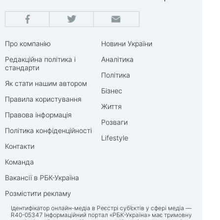
Про компанію
Новини України
Редакційна політика і
Аналітика
стандарти
Політика
Як стати нашим автором
Бізнес
Правила користування
Життя
Правова інформація
Розваги
Політика конфіденційності
Lifestyle
Контакти
Команда
Вакансії в РБК-Україна
Розмістити рекламу
Ідентифікатор онлайн-медіа в Реєстрі суб’єктів у сфері медіа —
R40-05347 Інформаційний портал «РБК-Україна» має тримовну