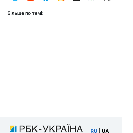
Більше по темі:
RU
|
UA