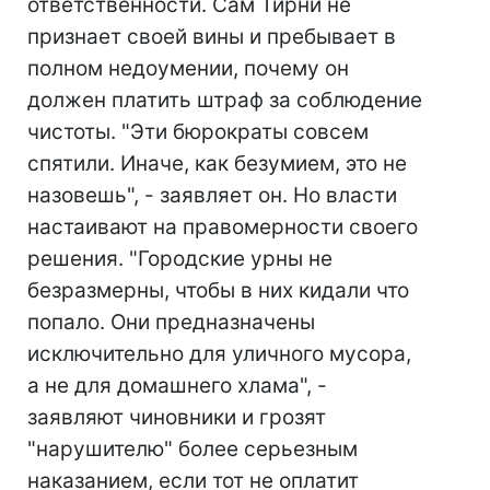
ответственности. Сам Тирни не
признает своей вины и пребывает в
полном недоумении, почему он
должен платить штраф за соблюдение
чистоты. "Эти бюрократы совсем
спятили. Иначе, как безумием, это не
назовешь", - заявляет он. Но власти
настаивают на правомерности своего
решения. "Городские урны не
безразмерны, чтобы в них кидали что
попало. Они предназначены
исключительно для уличного мусора,
а не для домашнего хлама", -
заявляют чиновники и грозят
"нарушителю" более серьезным
наказанием, если тот не оплатит