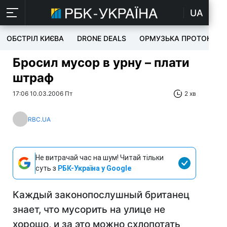
UA
ОБСТРІЛ КИЄВА
DRONE DEALS
ОРМУЗЬКА ПРОТОКА
Бросил мусор в урну – плати
штраф
17:06 10.03.2006 Пт
2 хв
RBC.UA
Не витрачай час на шум! Читай тільки
суть з
РБК-Україна у Google
Каждый законопослушный британец
знает, что мусорить на улице не
хорошо, и за это можно схлопотать