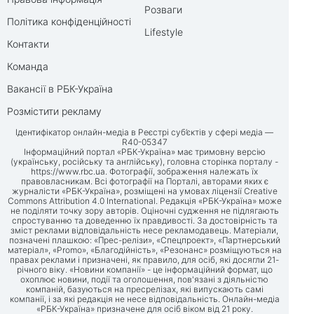
Розваги
Політика конфіденційності
Lifestyle
Контакти
Команда
Вакансії в РБК-Україна
Розмістити рекламу
Ідентифікатор онлайн-медіа в Реєстрі суб’єктів у сфері медіа —
R40-05347
Інформаційний портал «РБК-Україна» має тримовну версію
(українську, російську та англійську), головна сторінка порталу -
https://www.rbc.ua
. Фотографії, зображення належать їх
правовласникам. Всі фотографії на Порталі, авторами яких є
журналісти «РБК-Україна», розміщені на умовах ліцензії Creative
Commons Attribution 4.0 International. Редакція «РБК-Україна» може
не поділяти точку зору авторів. Оціночні судження не підлягають
спростуванню та доведенню їх правдивості. За достовірність та
зміст реклами відповідальність несе рекламодавець. Матеріали,
позначені плашкою: «Прес-релізи», «Спецпроект», «Партнерський
матеріал», «Promo», «Благодійність», «Резонанс» розміщуються на
правах реклами і призначені, як правило, для осіб, які досягли 21-
річного віку. «Новини компанії» - це інформаційний формат, що
охоплює новини, події та оголошення, пов'язані з діяльністю
компаній, базуються на пресрелізах, які випускають самі
компанії, і за які редакція не несе відповідальність. Онлайн-медіа
«РБК-Україна» призначене для осіб віком від 21 року.