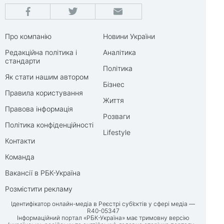
Про компанію
Новини України
Редакційна політика і
Аналітика
стандарти
Політика
Як стати нашим автором
Бізнес
Правила користування
Життя
Правова інформація
Розваги
Політика конфіденційності
Lifestyle
Контакти
Команда
Вакансії в РБК-Україна
Розмістити рекламу
Ідентифікатор онлайн-медіа в Реєстрі суб’єктів у сфері медіа —
R40-05347
Інформаційний портал «РБК-Україна» має тримовну версію