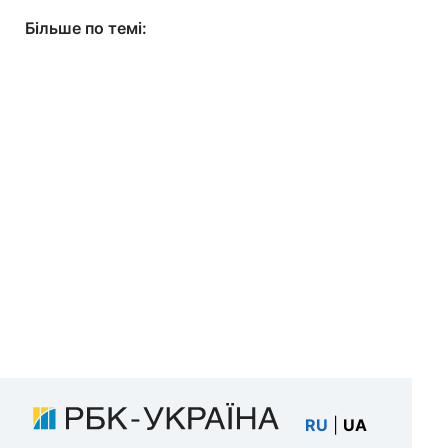
Більше по темі:
RU
|
UA