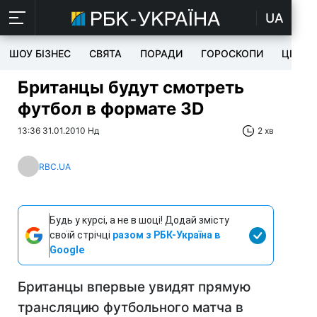
UA
ШОУ БІЗНЕС
СВЯТА
ПОРАДИ
ГОРОСКОПИ
ЦІКАВ
Британцы будут смотреть
футбол в формате 3D
13:36 31.01.2010 Нд
2 хв
RBC.UA
Будь у курсі, а не в шоці! Додай змісту
своїй стрічці
разом з РБК-Україна в
Google
Британцы впервые увидят прямую
трансляцию футбольного матча в