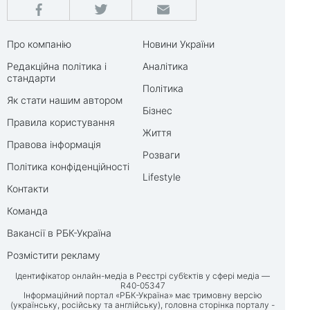
Про компанію
Новини України
Редакційна політика і
Аналітика
стандарти
Політика
Як стати нашим автором
Бізнес
Правила користування
Життя
Правова інформація
Розваги
Політика конфіденційності
Lifestyle
Контакти
Команда
Вакансії в РБК-Україна
Розмістити рекламу
Ідентифікатор онлайн-медіа в Реєстрі суб’єктів у сфері медіа —
R40-05347
Інформаційний портал «РБК-Україна» має тримовну версію
(українську, російську та англійську), головна сторінка порталу -