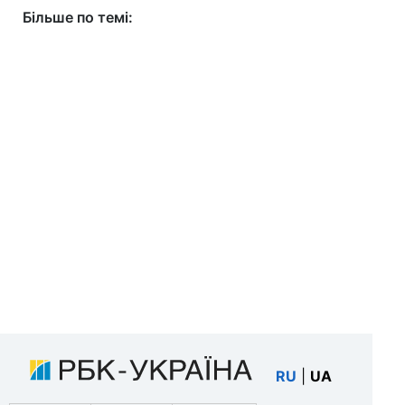
Більше по темі:
RU
|
UA