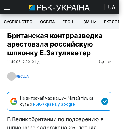
UA
СУСПІЛЬСТВО
ОСВІТА
ГРОШІ
ЗМІНИ
ЕКОЛОГІЯ
Британская контрразведка
арестовала российскую
шпионку Е.Затуливетер
11:19 05.12.2010 Нд
1 хв
RBC.UA
Не витрачай час на шум! Читай тільки
суть з
РБК-Україна у Google
В Великобритании по подозрению в
шпионаже задержана 25-летняя