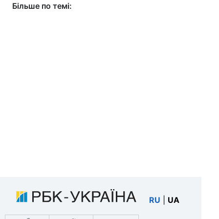
Більше по темі:
RU
|
UA