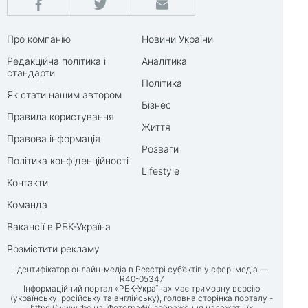
Про компанію
Новини України
Редакційна політика і
Аналітика
стандарти
Політика
Як стати нашим автором
Бізнес
Правила користування
Життя
Правова інформація
Розваги
Політика конфіденційності
Lifestyle
Контакти
Команда
Вакансії в РБК-Україна
Розмістити рекламу
Ідентифікатор онлайн-медіа в Реєстрі суб’єктів у сфері медіа —
R40-05347
Інформаційний портал «РБК-Україна» має тримовну версію
(українську, російську та англійську), головна сторінка порталу -
https://www.rbc.ua
. Фотографії, зображення належать їх