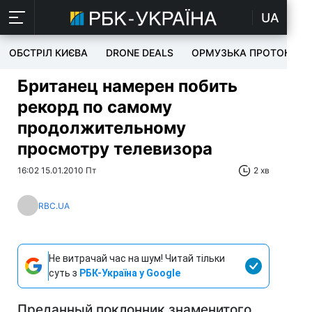
UA
ОБСТРІЛ КИЄВА
DRONE DEALS
ОРМУЗЬКА ПРОТОКА
Британец намерен побить
рекорд по самому
продолжительному
просмотру телевизора
16:02 15.01.2010 Пт
2 хв
RBC.UA
Не витрачай час на шум! Читай тільки
суть з
РБК-Україна у Google
Преданный поклонник знаменитого