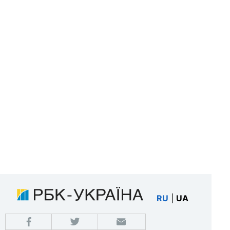
RU
|
UA