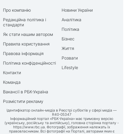
Про компанію
Новини України
Редакційна політика і
Аналітика
стандарти
Політика
Як стати нашим автором
Бізнес
Правила користування
Життя
Правова інформація
Розваги
Політика конфіденційності
Lifestyle
Контакти
Команда
Вакансії в РБК-Україна
Розмістити рекламу
Ідентифікатор онлайн-медіа в Реєстрі суб’єктів у сфері медіа —
R40-05347
Інформаційний портал «РБК-Україна» має тримовну версію
(українську, російську та англійську), головна сторінка порталу -
https://www.rbc.ua
. Фотографії, зображення належать їх
правовласникам. Всі фотографії на Порталі, авторами яких є