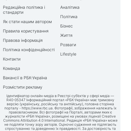
Редакційна політика і
Аналітика
стандарти
Політика
Як стати нашим автором
Бізнес
Правила користування
Життя
Правова інформація
Розваги
Політика конфіденційності
Lifestyle
Контакти
Команда
Вакансії в РБК-Україна
Розмістити рекламу
Ідентифікатор онлайн-медіа в Реєстрі суб’єктів у сфері медіа —
R40-05347 Інформаційний портал «РБК-Україна» має тримовну
версію (українську, російську та англійську), головна сторінка
порталу -
https://www.rbc.ua
. Фотографії, зображення належать їх
правовласникам. Всі фотографії на Порталі, авторами яких є
журналісти «РБК-Україна», розміщені на умовах ліцензії Creative
Commons Attribution 4.0 International. Редакція «РБК-Україна» може
не поділяти точку зору авторів. Оціночні судження не підлягають
спростуванню та доведенню їх правдивості. За достовірність та