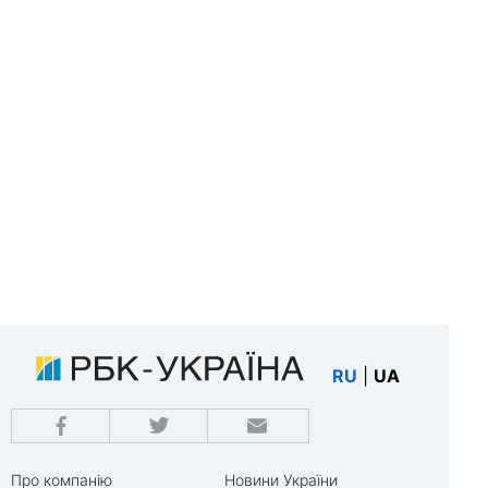
RU
|
UA
Про компанію
Новини України