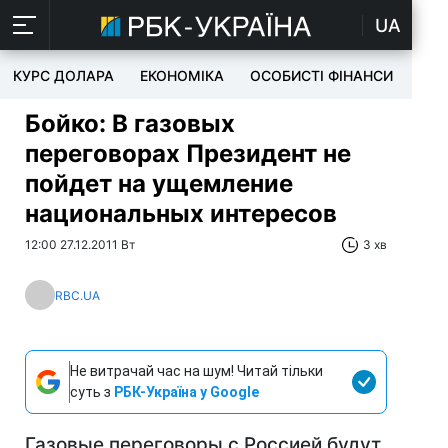
UA
КУРС ДОЛАРА
ЕКОНОМІКА
ОСОБИСТІ ФІНАНСИ
TEC
Бойко: В газовых
переговорах Президент не
пойдет на ущемление
национальных интересов
12:00 27.12.2011 Вт
3 хв
RBC.UA
Не витрачай час на шум! Читай тільки
суть з
РБК-Україна у Google
Газовые переговоры с Россией будут