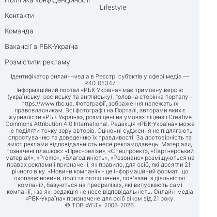
Lifestyle
Контакти
Команда
Вакансії в РБК-Україна
Розмістити рекламу
Ідентифікатор онлайн-медіа в Реєстрі суб’єктів у сфері медіа —
R40-05347
Інформаційний портал «РБК-Україна» має тримовну версію
(українську, російську та англійську), головна сторінка порталу -
https://www.rbc.ua
. Фотографії, зображення належать їх
правовласникам. Всі фотографії на Порталі, авторами яких є
журналісти «РБК-Україна», розміщені на умовах ліцензії Creative
Commons Attribution 4.0 International. Редакція «РБК-Україна» може
не поділяти точку зору авторів. Оціночні судження не підлягають
спростуванню та доведенню їх правдивості. За достовірність та
зміст реклами відповідальність несе рекламодавець. Матеріали,
позначені плашкою: «Прес-релізи», «Спецпроект», «Партнерський
матеріал», «Promo», «Благодійність», «Резонанс» розміщуються на
правах реклами і призначені, як правило, для осіб, які досягли 21-
річного віку. «Новини компанії» - це інформаційний формат, що
охоплює новини, події та оголошення, пов'язані з діяльністю
компаній, базуються на пресрелізах, які випускають самі
компанії, і за які редакція не несе відповідальність. Онлайн-медіа
«РБК-Україна» призначене для осіб віком від 21 року.
© ТОВ «УБТ», 2006-2026.