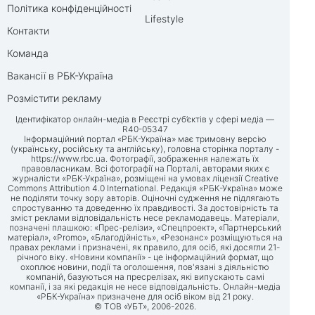
Політика конфіденційності
Lifestyle
Контакти
Команда
Вакансії в РБК-Україна
Розмістити рекламу
Ідентифікатор онлайн-медіа в Реєстрі суб’єктів у сфері медіа —
R40-05347
Інформаційний портал «РБК-Україна» має тримовну версію
(українську, російську та англійську), головна сторінка порталу -
https://www.rbc.ua
. Фотографії, зображення належать їх
правовласникам. Всі фотографії на Порталі, авторами яких є
журналісти «РБК-Україна», розміщені на умовах ліцензії Creative
Commons Attribution 4.0 International. Редакція «РБК-Україна» може
не поділяти точку зору авторів. Оціночні судження не підлягають
спростуванню та доведенню їх правдивості. За достовірність та
зміст реклами відповідальність несе рекламодавець. Матеріали,
позначені плашкою: «Прес-релізи», «Спецпроект», «Партнерський
матеріал», «Promo», «Благодійність», «Резонанс» розміщуються на
правах реклами і призначені, як правило, для осіб, які досягли 21-
річного віку. «Новини компанії» - це інформаційний формат, що
охоплює новини, події та оголошення, пов'язані з діяльністю
компаній, базуються на пресрелізах, які випускають самі
компанії, і за які редакція не несе відповідальність. Онлайн-медіа
«РБК-Україна» призначене для осіб віком від 21 року.
© ТОВ «УБТ», 2006-2026.