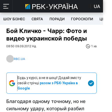
UA
ШОУ БІЗНЕС
СВЯТА
ПОРАДИ
ГОРОСКОПИ
ЦІКАВ
Бой Кличко - Чарр: Фото и
видео украинской победы
08:50 09.09.2012 Нд
1 хв
RBC.UA
Будь у курсі, а не в шоці! Додай змісту
своїй стрічці
разом з РБК-Україна в
Google
Благодаря одному точному, но не
сильному удару, который разбил