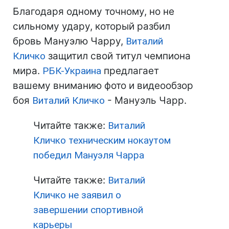
Благодаря одному точному, но не
сильному удару, который разбил
бровь Мануэлю Чарру,
Виталий
Кличко
защитил свой титул чемпиона
мира.
РБК-Украина
предлагает
вашему вниманию фото и видеообзор
боя
Виталий Кличко
- Мануэль Чарр.
Читайте также:
Виталий
Кличко техническим нокаутом
победил Мануэля Чарра
Читайте также:
Виталий
Кличко не заявил о
завершении спортивной
карьеры