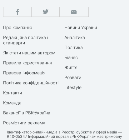
Про компанію
Новини України
Редакційна політика і
Аналітика
стандарти
Політика
Як стати нашим автором
Бізнес
Правила користування
Життя
Правова інформація
Розваги
Політика конфіденційності
Lifestyle
Контакти
Команда
Вакансії в РБК-Україна
Розмістити рекламу
Ідентифікатор онлайн-медіа в Реєстрі суб’єктів у сфері медіа —
R40-05347 Інформаційний портал «РБК-Україна» має тримовну