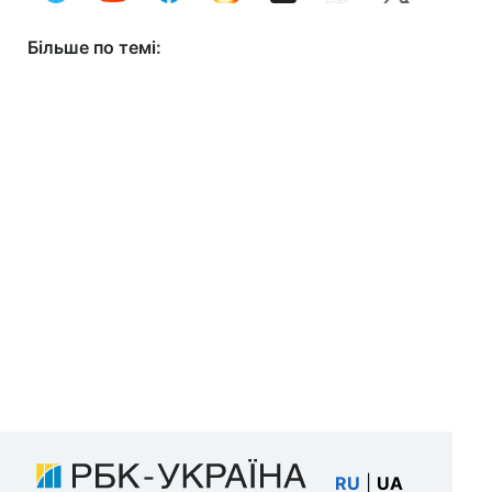
Більше по темі:
RU
|
UA