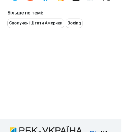
Більше по темі:
Сполучені Штати Америки
Boeing