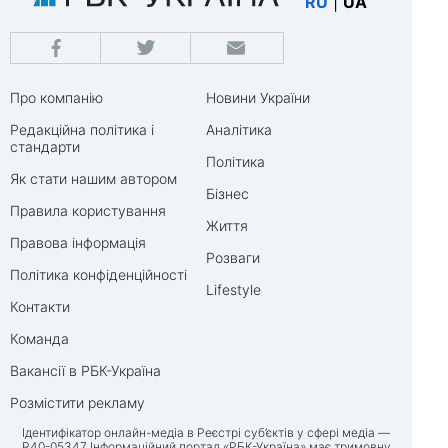
RU
|
UA
Про компанію
Новини України
Редакційна політика і
Аналітика
стандарти
Політика
Як стати нашим автором
Бізнес
Правила користування
Життя
Правова інформація
Розваги
Політика конфіденційності
Lifestyle
Контакти
Команда
Вакансії в РБК-Україна
Розмістити рекламу
Ідентифікатор онлайн-медіа в Реєстрі суб’єктів у сфері медіа —
R40-05347 Інформаційний портал «РБК-Україна» має тримовну