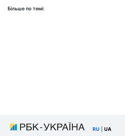
Більше по темі:
RU
|
UA