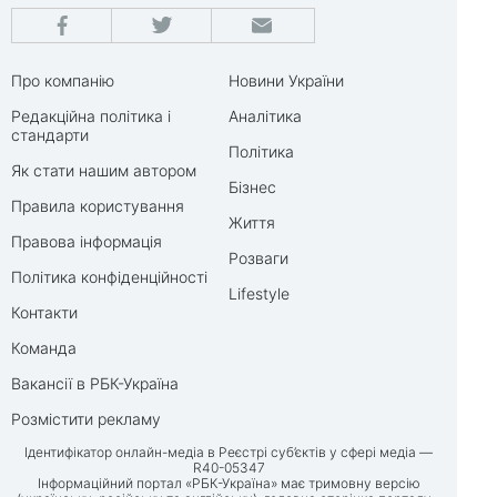
Про компанію
Новини України
Редакційна політика і
Аналітика
стандарти
Політика
Як стати нашим автором
Бізнес
Правила користування
Життя
Правова інформація
Розваги
Політика конфіденційності
Lifestyle
Контакти
Команда
Вакансії в РБК-Україна
Розмістити рекламу
Ідентифікатор онлайн-медіа в Реєстрі суб’єктів у сфері медіа —
R40-05347
Інформаційний портал «РБК-Україна» має тримовну версію