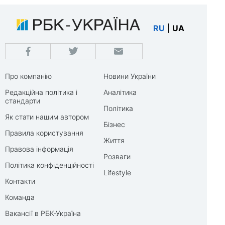
RU
|
UA
Про компанію
Новини України
Редакційна політика і
Аналітика
стандарти
Політика
Як стати нашим автором
Бізнес
Правила користування
Життя
Правова інформація
Розваги
Політика конфіденційності
Lifestyle
Контакти
Команда
Вакансії в РБК-Україна