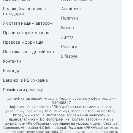
Редакційна політика і
Аналітика
стандарти
Політика
Як стати нашим автором
Бізнес
Правила користування
Життя
Правова інформація
Розваги
Політика конфіденційності
Lifestyle
Контакти
Команда
Вакансії в РБК-Україна
Розмістити рекламу
Ідентифікатор онлайн-медіа в Реєстрі суб’єктів у сфері медіа —
R40-05347
Інформаційний портал «РБК-Україна» має тримовну версію
(українську, російську та англійську), головна сторінка порталу -
https://www.rbc.ua
. Фотографії, зображення належать їх
правовласникам. Всі фотографії на Порталі, авторами яких є
журналісти «РБК-Україна», розміщені на умовах ліцензії Creative
Commons Attribution 4.0 International. Редакція «РБК-Україна» може
не поділяти точку зору авторів. Оціночні судження не підлягають