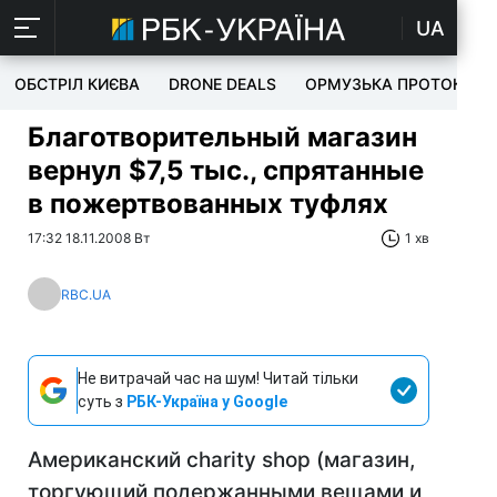
UA
ОБСТРІЛ КИЄВА
DRONE DEALS
ОРМУЗЬКА ПРОТОКА
Благотворительный магазин
вернул $7,5 тыс., спрятанные
в пожертвованных туфлях
17:32 18.11.2008 Вт
1 хв
RBC.UA
Не витрачай час на шум! Читай тільки
суть з
РБК-Україна у Google
Американский charity shop (магазин,
торгующий подержанными вещами и