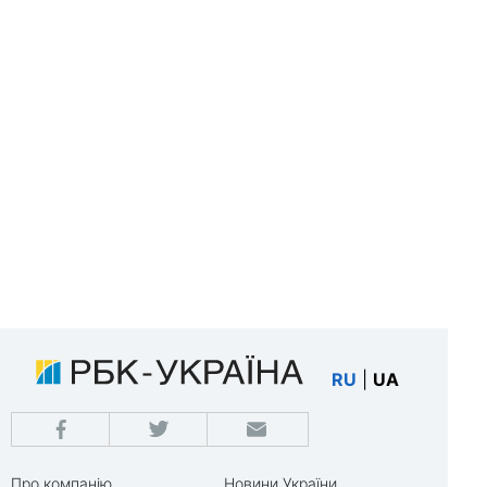
RU
|
UA
Про компанію
Новини України