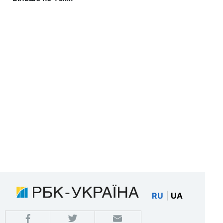
RU
|
UA