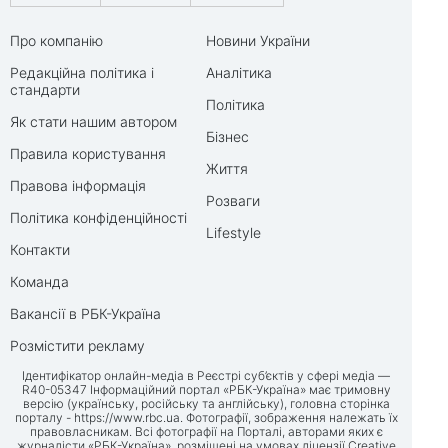
Про компанію
Новини України
Редакційна політика і
Аналітика
стандарти
Політика
Як стати нашим автором
Бізнес
Правила користування
Життя
Правова інформація
Розваги
Політика конфіденційності
Lifestyle
Контакти
Команда
Вакансії в РБК-Україна
Розмістити рекламу
Ідентифікатор онлайн-медіа в Реєстрі суб’єктів у сфері медіа —
R40-05347 Інформаційний портал «РБК-Україна» має тримовну
версію (українську, російську та англійську), головна сторінка
порталу -
https://www.rbc.ua
. Фотографії, зображення належать їх
правовласникам. Всі фотографії на Порталі, авторами яких є
журналісти «РБК-Україна», розміщені на умовах ліцензії Creative