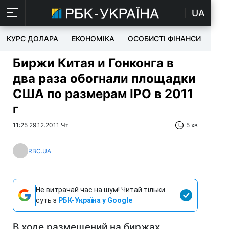
UA
КУРС ДОЛАРА
ЕКОНОМІКА
ОСОБИСТІ ФІНАНСИ
TEC
Биржи Китая и Гонконга в
два раза обогнали площадки
США по размерам IPO в 2011
г
11:25 29.12.2011 Чт
5 хв
RBC.UA
Не витрачай час на шум! Читай тільки
суть з
РБК-Україна у Google
В ходе размещений на биржах