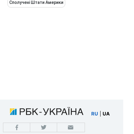
Сполучені Штати Америки
RU
|
UA