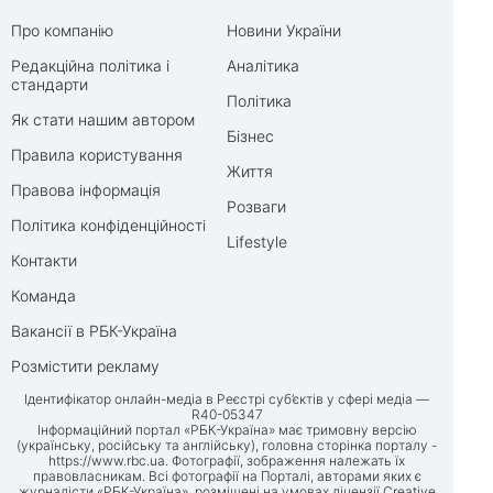
Про компанію
Новини України
Редакційна політика і
Аналітика
стандарти
Політика
Як стати нашим автором
Бізнес
Правила користування
Життя
Правова інформація
Розваги
Політика конфіденційності
Lifestyle
Контакти
Команда
Вакансії в РБК-Україна
Розмістити рекламу
Ідентифікатор онлайн-медіа в Реєстрі суб’єктів у сфері медіа —
R40-05347
Інформаційний портал «РБК-Україна» має тримовну версію
(українську, російську та англійську), головна сторінка порталу -
https://www.rbc.ua
. Фотографії, зображення належать їх
правовласникам. Всі фотографії на Порталі, авторами яких є
журналісти «РБК-Україна», розміщені на умовах ліцензії Creative