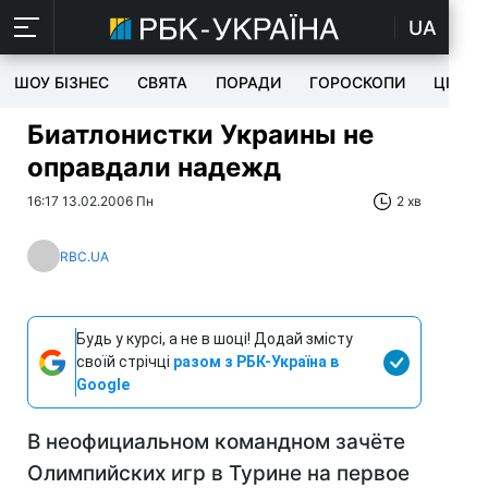
UA
ШОУ БІЗНЕС
СВЯТА
ПОРАДИ
ГОРОСКОПИ
ЦІКАВ
Биатлонистки Украины не
оправдали надежд
16:17 13.02.2006 Пн
2 хв
RBC.UA
Будь у курсі, а не в шоці! Додай змісту
своїй стрічці
разом з РБК-Україна в
Google
В неофициальном командном зачёте
Олимпийских игр в Турине на первое