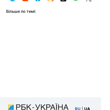
Більше по темі:
RU
|
UA