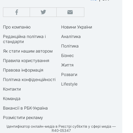
Про компанію
Новини України
Редакційна політика і
Аналітика
стандарти
Політика
Як стати нашим автором
Бізнес
Правила користування
Життя
Правова інформація
Розваги
Політика конфіденційності
Lifestyle
Контакти
Команда
Вакансії в РБК-Україна
Розмістити рекламу
Ідентифікатор онлайн-медіа в Реєстрі суб’єктів у сфері медіа —
R40-05347