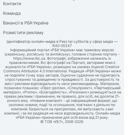
Контакти
Команда
Вакансії в РБК-Україна
Розмістити рекламу
Ідентифікатор онлайн-медіа в Реєстрі суб’єктів у сфері медіа —
R40-05347
Інформаційний портал «РБК-Україна» має тримовну версію
(українську, російську та англійську), головна сторінка порталу -
https://www.rbc.ua
. Фотографії, зображення належать їх
правовласникам. Всі фотографії на Порталі, авторами яких є
журналісти «РБК-Україна», розміщені на умовах ліцензії Creative
Commons Attribution 4.0 International. Редакція «РБК-Україна» може
не поділяти точку зору авторів. Оціночні судження не підлягають
спростуванню та доведенню їх правдивості. За достовірність та
зміст реклами відповідальність несе рекламодавець. Матеріали,
позначені плашкою: «Прес-релізи», «Спецпроект», «Партнерський
матеріал», «Promo», «Благодійність», «Резонанс» розміщуються на
правах реклами і призначені, як правило, для осіб, які досягли 21-
річного віку. «Новини компанії» - це інформаційний формат, що
охоплює новини, події та оголошення, пов'язані з діяльністю
компаній, базуються на пресрелізах, які випускають самі
компанії, і за які редакція не несе відповідальність. Онлайн-медіа
«РБК-Україна» призначене для осіб віком від 21 року.
© ТОВ «УБТ», 2006-2026.