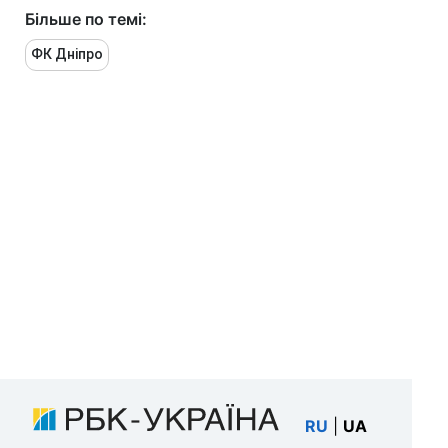
Більше по темі:
ФК Дніпро
RU
|
UA