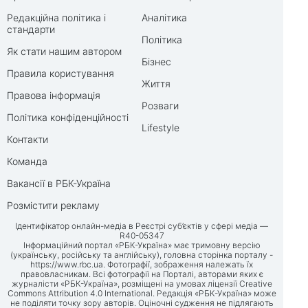
Редакційна політика і
Аналітика
стандарти
Політика
Як стати нашим автором
Бізнес
Правила користування
Життя
Правова інформація
Розваги
Політика конфіденційності
Lifestyle
Контакти
Команда
Вакансії в РБК-Україна
Розмістити рекламу
Ідентифікатор онлайн-медіа в Реєстрі суб’єктів у сфері медіа —
R40-05347
Інформаційний портал «РБК-Україна» має тримовну версію
(українську, російську та англійську), головна сторінка порталу -
https://www.rbc.ua
. Фотографії, зображення належать їх
правовласникам. Всі фотографії на Порталі, авторами яких є
журналісти «РБК-Україна», розміщені на умовах ліцензії Creative
Commons Attribution 4.0 International. Редакція «РБК-Україна» може
не поділяти точку зору авторів. Оціночні судження не підлягають