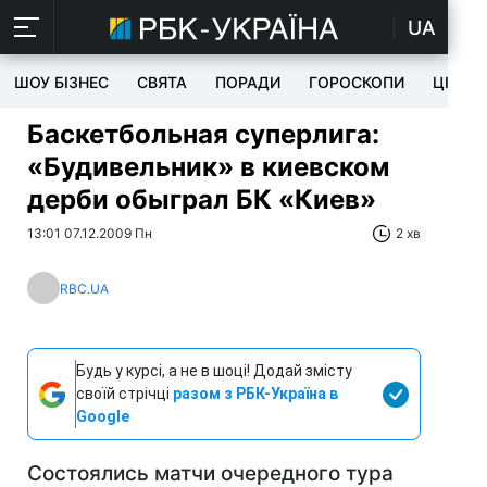
UA
ШОУ БІЗНЕС
СВЯТА
ПОРАДИ
ГОРОСКОПИ
ЦІКАВ
Баскетбольная суперлига:
«Будивельник» в киевском
дерби обыграл БК «Киев»
13:01 07.12.2009 Пн
2 хв
RBC.UA
Будь у курсі, а не в шоці! Додай змісту
своїй стрічці
разом з РБК-Україна в
Google
Состоялись матчи очередного тура