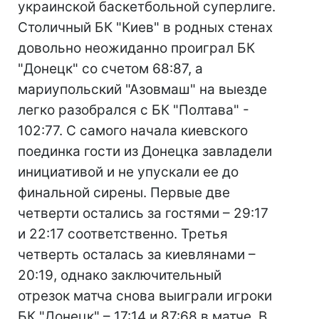
украинской баскетбольной суперлиге.
Столичный БК "Киев" в родных стенах
довольно неожиданно проиграл БК
"Донецк" со счетом 68:87, а
мариупольский "Азовмаш" на выезде
легко разобрался с БК "Полтава" -
102:77. С самого начала киевского
поединка гости из Донецка завладели
инициативой и не упускали ее до
финальной сирены. Первые две
четверти остались за гостями – 29:17
и 22:17 соответственно. Третья
четверть осталась за киевлянами –
20:19, однако заключительный
отрезок матча снова выиграли игроки
БК "Донецк" – 17:14 и 87:68 в матче. В