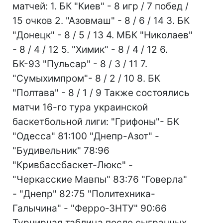
матчей: 1. БК "Киев" - 8 игр / 7 побед /
15 очков 2. "Азовмаш" - 8 / 6 / 14 3. БК
"Донецк" - 8 / 5 / 13 4. МБК "Николаев"
- 8 / 4 / 12 5. "Химик" - 8 / 4 / 12 6.
БК-93 "Пульсар" - 8 / 3 / 11 7.
"Сумыхимпром"- 8 / 2 / 10 8. БК
"Полтава" - 8 / 1 / 9 Также состоялись
матчи 16-го тура украинской
баскетбольной лиги: "Грифоны"- БК
"Одесса" 81:100 "Днепр-Азот" -
"Будивельник" 78:96
"Кривбассбаскет-Люкс" -
"Черкасские Мавпы" 83:76 "Говерла"
- "Днепр" 82:75 "Политехника-
Галычина" - "Ферро-ЗНТУ" 90:66
Турнирная таблица после сыгранных