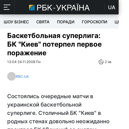
UA
ШОУ БІЗНЕС
СВЯТА
ПОРАДИ
ГОРОСКОПИ
ЦІКАВ
Баскетбольная суперлига:
БК "Киев" потерпел первое
поражение
13:04 24.11.2008 Пн
2 хв
RBC.UA
Состоялись очередные матчи в
украинской баскетбольной
суперлиге. Столичный БК "Киев" в
родных стенах довольно неожиданно