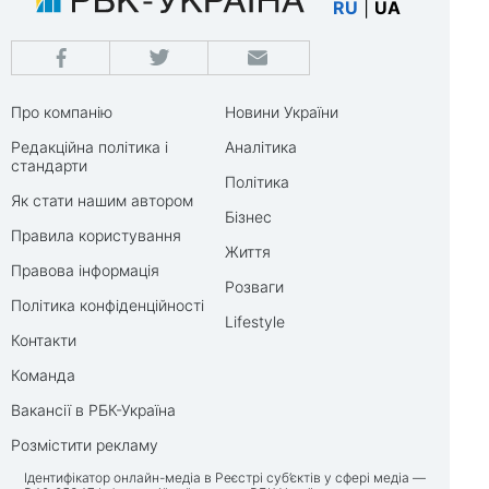
RU
|
UA
Про компанію
Новини України
Редакційна політика і
Аналітика
стандарти
Політика
Як стати нашим автором
Бізнес
Правила користування
Життя
Правова інформація
Розваги
Політика конфіденційності
Lifestyle
Контакти
Команда
Вакансії в РБК-Україна
Розмістити рекламу
Ідентифікатор онлайн-медіа в Реєстрі суб’єктів у сфері медіа —