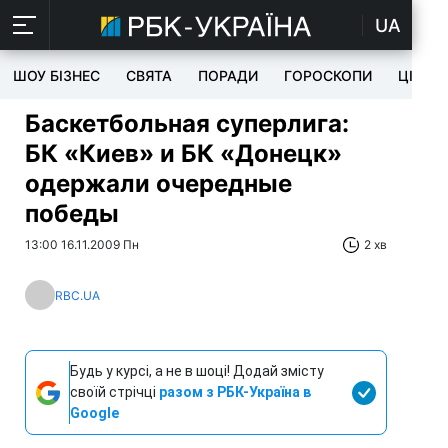
UA
ШОУ БІЗНЕС
СВЯТА
ПОРАДИ
ГОРОСКОПИ
ЦІКАВ
Баскетбольная суперлига:
БК «Киев» и БК «Донецк»
одержали очередные
победы
13:00 16.11.2009 Пн
2 хв
RBC.UA
Будь у курсі, а не в шоці! Додай змісту
своїй стрічці
разом з РБК-Україна в
Google