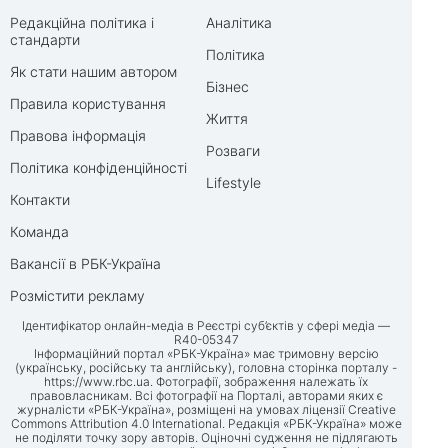
Редакційна політика і
Аналітика
стандарти
Політика
Як стати нашим автором
Бізнес
Правила користування
Життя
Правова інформація
Розваги
Політика конфіденційності
Lifestyle
Контакти
Команда
Вакансії в РБК-Україна
Розмістити рекламу
Ідентифікатор онлайн-медіа в Реєстрі суб’єктів у сфері медіа —
R40-05347
Інформаційний портал «РБК-Україна» має тримовну версію
(українську, російську та англійську), головна сторінка порталу -
https://www.rbc.ua
. Фотографії, зображення належать їх
правовласникам. Всі фотографії на Порталі, авторами яких є
журналісти «РБК-Україна», розміщені на умовах ліцензії Creative
Commons Attribution 4.0 International. Редакція «РБК-Україна» може
не поділяти точку зору авторів. Оціночні судження не підлягають