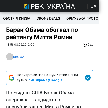
UA
ОБСТРІЛ КИЄВА
DRONE DEALS
ОРМУЗЬКА ПРОТОКА
Барак Обама обогнал по
рейтингу Митта Ромни
13:56 08.09.2012 Сб
2 хв
RBC.UA
Не витрачай час на шум! Читай тільки
суть з
РБК-Україна у Google
Президент США Барак Обама
опережает кандидата от
республиканцев Митта Ромни по