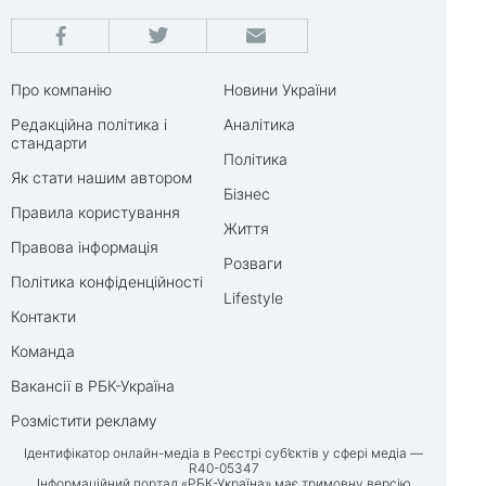
Про компанію
Новини України
Редакційна політика і
Аналітика
стандарти
Політика
Як стати нашим автором
Бізнес
Правила користування
Життя
Правова інформація
Розваги
Політика конфіденційності
Lifestyle
Контакти
Команда
Вакансії в РБК-Україна
Розмістити рекламу
Ідентифікатор онлайн-медіа в Реєстрі суб’єктів у сфері медіа —
R40-05347
Інформаційний портал «РБК-Україна» має тримовну версію