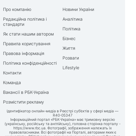
Про компанію
Новини України
Редакційна політика і
Аналітика
стандарти
Політика
Як стати нашим автором
Бізнес
Правила користування
Життя
Правова інформація
Розваги
Політика конфіденційності
Lifestyle
Контакти
Команда
Вакансії в РБК-Україна
Розмістити рекламу
Ідентифікатор онлайн-медіа в Реєстрі суб’єктів у сфері медіа —
R40-05347
Інформаційний портал «РБК-Україна» має тримовну версію
(українську, російську та англійську), головна сторінка порталу -
https://www.rbc.ua
. Фотографії, зображення належать їх
правовласникам. Всі фотографії на Порталі, авторами яких є