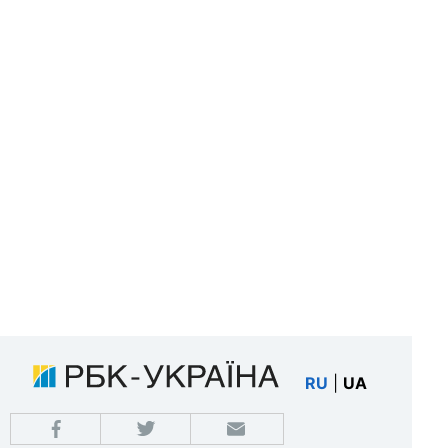
RU
|
UA