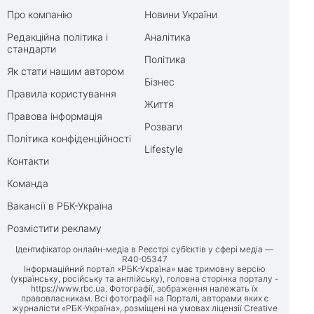
Про компанію
Новини України
Редакційна політика і
Аналітика
стандарти
Політика
Як стати нашим автором
Бізнес
Правила користування
Життя
Правова інформація
Розваги
Політика конфіденційності
Lifestyle
Контакти
Команда
Вакансії в РБК-Україна
Розмістити рекламу
Ідентифікатор онлайн-медіа в Реєстрі суб’єктів у сфері медіа —
R40-05347
Інформаційний портал «РБК-Україна» має тримовну версію
(українську, російську та англійську), головна сторінка порталу -
https://www.rbc.ua
. Фотографії, зображення належать їх
правовласникам. Всі фотографії на Порталі, авторами яких є
журналісти «РБК-Україна», розміщені на умовах ліцензії Creative