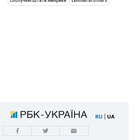
Сполучені Штати Америки
Lehman Brothers
RU
|
UA