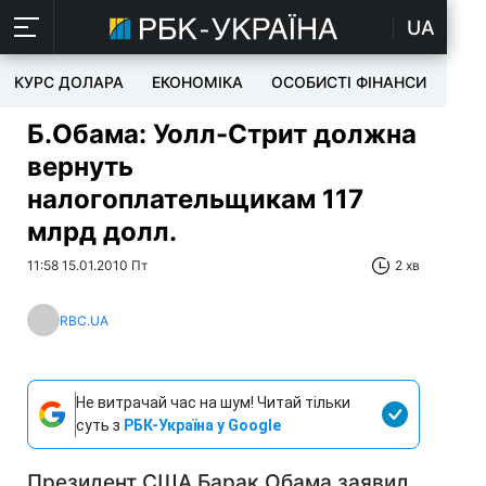
UA
КУРС ДОЛАРА
ЕКОНОМІКА
ОСОБИСТІ ФІНАНСИ
TEC
Б.Обама: Уолл-Стрит должна
вернуть
налогоплательщикам 117
млрд долл.
11:58 15.01.2010 Пт
2 хв
RBC.UA
Не витрачай час на шум! Читай тільки
суть з
РБК-Україна у Google
Президент США Барак Обама заявил,